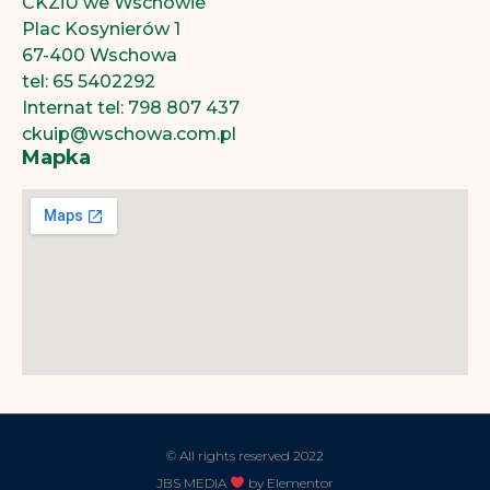
CKZiU we Wschowie
Plac Kosynierów 1
67-400 Wschowa
tel: 65 5402292
Internat tel: 798 807 437
ckuip@wschowa.com.pl
Mapka
© All rights reserved 2022
JBS MEDIA
by Elementor