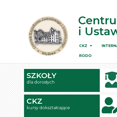
Centr
i Ust
CKZ
INTERN
RODO
SZKOŁY
dla dorosłych
CKZ
kursy dokształcające