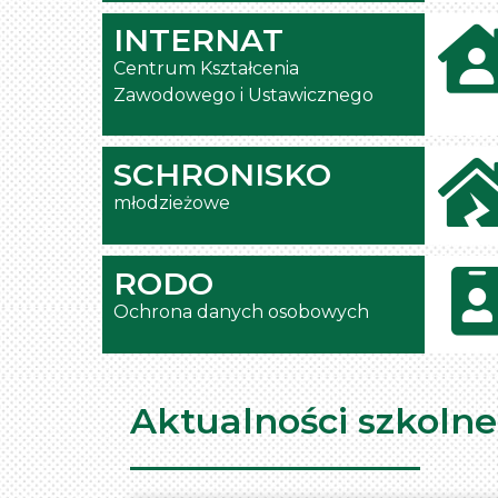
INTERNAT
Centrum Kształcenia
Zawodowego i Ustawicznego
SCHRONISKO
młodzieżowe
RODO
Ochrona danych osobowych
Aktualności szkolne