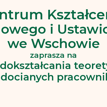
ntrum Kształce
owego i Ustawi
we Wschowie
zaprasza na
 dokształcania teore
docianych pracown