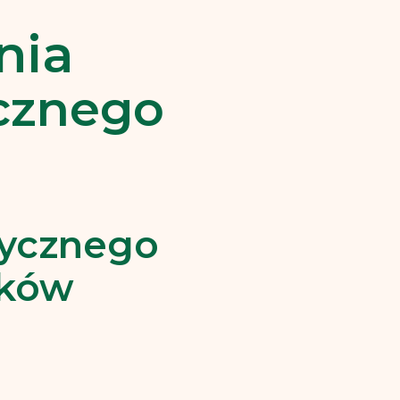
nia
cznego
tycznego
ików